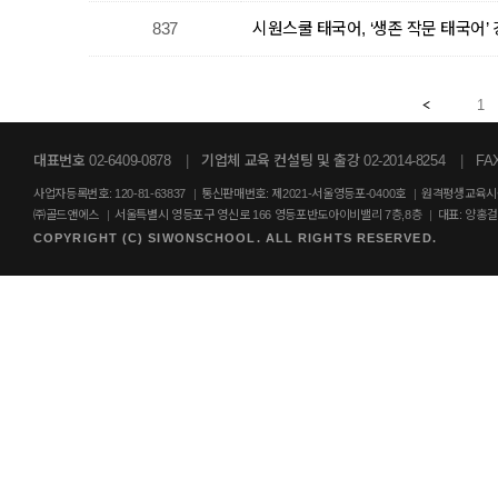
837
시원스쿨 태국어, ‘생존 작문 태국어’
1
대표번호 02-6409-0878
|
기업체 교육 컨설팅 및 출강 02-2014-8254
|
FAX
사업자등록번호: 120-81-63837
|
통신판매번호: 제2021-서울영등포-0400호
|
원격평생교육시설
㈜골드앤에스
|
서울특별시 영등포구 영신로 166 영등포반도아이비밸리 7층,8층
|
대표: 양홍
COPYRIGHT (C) SIWONSCHOOL. ALL RIGHTS RESERVED.