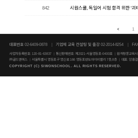
842
시원스쿨, 독일어 시험 합격 위한 ‘괴
1
대표번호 02-6409-0878
|
기업체 교육 컨설팅 및 출강 02-2014-8254
|
FAX
사업자등록번호: 120-81-63837
|
통신판매번호: 제2021-서울영등포-0400호
|
원격평생교육시설
㈜골드앤에스
|
서울특별시 영등포구 영신로 166 영등포반도아이비밸리 7층,8층
|
대표: 양홍
COPYRIGHT (C) SIWONSCHOOL. ALL RIGHTS RESERVED.