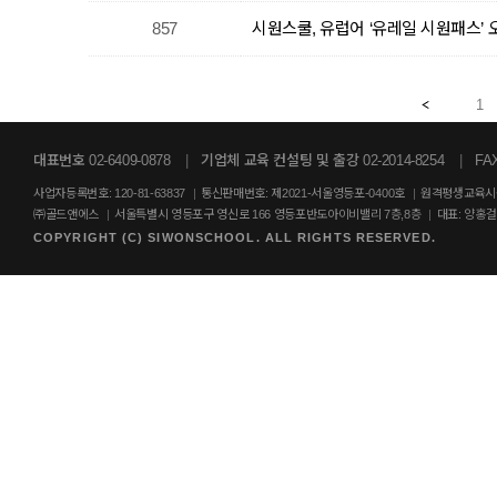
857
시원스쿨, 유럽어 ‘유레일 시원패스’ 
1
대표번호 02-6409-0878
|
기업체 교육 컨설팅 및 출강 02-2014-8254
|
FAX
사업자등록번호: 120-81-63837
|
통신판매번호: 제2021-서울영등포-0400호
|
원격평생교육시설
㈜골드앤에스
|
서울특별시 영등포구 영신로 166 영등포반도아이비밸리 7층,8층
|
대표: 양홍
COPYRIGHT (C) SIWONSCHOOL. ALL RIGHTS RESERVED.