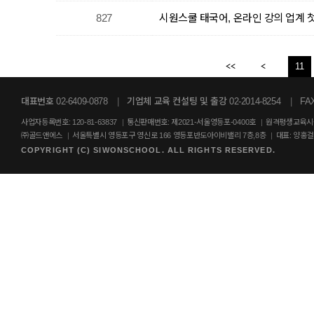
827
시원스쿨 태국어, 온라인 강의 업계 첫
11
대표번호 02-6409-0878
|
기업체 교육 컨설팅 및 출강 02-2014-8254
|
FAX
사업자등록번호: 120-81-63837
|
통신판매번호: 제2021-서울영등포-0400호
|
원격평생교육시설
㈜골드앤에스
|
서울특별시 영등포구 영신로 166 영등포반도아이비밸리 7층,8층
|
대표: 양홍
COPYRIGHT (C) SIWONSCHOOL. ALL RIGHTS RESERVED.