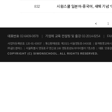
832
시원스쿨 일본어-중국어, 새해 기념 
1
대표번호 02-6409-0878
|
기업체 교육 컨설팅 및 출강 02-2014-8254
|
FAX
사업자등록번호: 120-81-63837
|
통신판매번호: 제2021-서울영등포-0400호
|
원격평생교육시설
㈜골드앤에스
|
서울특별시 영등포구 영신로 166 영등포반도아이비밸리 7층,8층
|
대표: 양홍
COPYRIGHT (C) SIWONSCHOOL. ALL RIGHTS RESERVED.