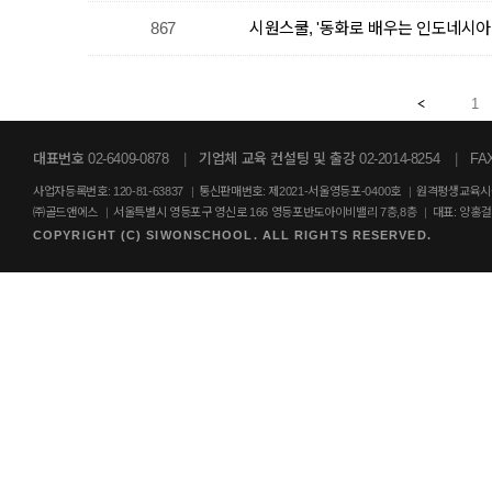
867
시원스쿨, '동화로 배우는 인도네시아
1
대표번호 02-6409-0878
|
기업체 교육 컨설팅 및 출강 02-2014-8254
|
FAX
사업자등록번호: 120-81-63837
|
통신판매번호: 제2021-서울영등포-0400호
|
원격평생교육시설
㈜골드앤에스
|
서울특별시 영등포구 영신로 166 영등포반도아이비밸리 7층,8층
|
대표: 양홍
COPYRIGHT (C) SIWONSCHOOL. ALL RIGHTS RESERVED.