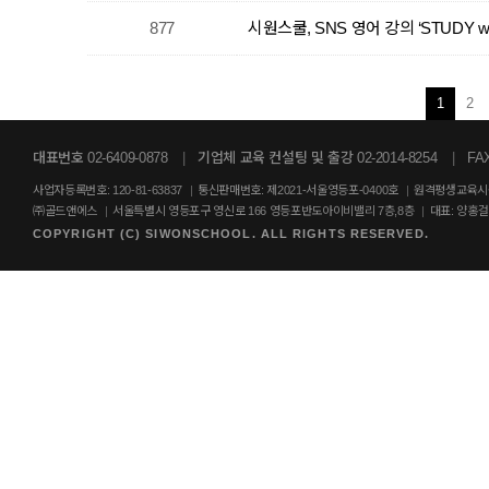
877
시원스쿨, SNS 영어 강의 ‘STUDY wi
1
2
대표번호 02-6409-0878
|
기업체 교육 컨설팅 및 출강 02-2014-8254
|
FAX
사업자등록번호: 120-81-63837
|
통신판매번호: 제2021-서울영등포-0400호
|
원격평생교육시설
㈜골드앤에스
|
서울특별시 영등포구 영신로 166 영등포반도아이비밸리 7층,8층
|
대표: 양홍
COPYRIGHT (C) SIWONSCHOOL. ALL RIGHTS RESERVED.