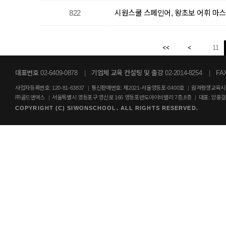
822
시원스쿨 스페인어, 왕초보 어휘 마스
11
대표번호 02-6409-0878
|
기업체 교육 컨설팅 및 출강 02-2014-8254
|
FAX
사업자등록번호: 120-81-63837
|
통신판매번호: 제2021-서울영등포-0400호
|
원격평생교육시설
㈜골드앤에스
|
서울특별시 영등포구 영신로 166 영등포반도아이비밸리 7층,8층
|
대표: 양홍
COPYRIGHT (C) SIWONSCHOOL. ALL RIGHTS RESERVED.