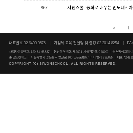
867
시원스쿨, '동화로 배우는 인도네시아
1
대표번호 02-6409-0878
|
기업체 교육 컨설팅 및 출강 02-2014-8254
|
FAX
사업자등록번호: 120-81-63837
|
통신판매번호: 제2021-서울영등포-0400호
|
원격평생교육시설
㈜골드앤에스
|
서울특별시 영등포구 영신로 166 영등포반도아이비밸리 7층,8층
|
대표: 양홍
COPYRIGHT (C) SIWONSCHOOL. ALL RIGHTS RESERVED.